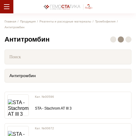
Главная
Продукция
Реагенты и расходные материалы
Тромбофилия
Антитромбин
Антитромбин
Антитромбин
Кат. №00596
STA - Stachrom AT III 3
Кат. №00672