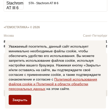
STA - Stachrom AT III 6
«ГЕМОСТАТИКА» © 2026
Москва
Санкт-Петербург
8 (499) 277-01-02
8 (812) 346-80-01
Уважаемый посетитель, данный сайт использует
8 (800) 770-01-02
8 (812) 346-80-02
минимально необходимые файлы cookie, чтобы
обеспечить удобство его использования. Вы можете
запретить использование файлов cookie, используя
Мы используем cookies для сбора пользовательских данных —
они помогают нам анализировать трафик. Оставаясь на сайте,
настройки вашего браузера. Нажимая кнопку «Закрыть»
вы соглашаетесь на обработку таких данных. Чтобы отказаться
и/или оставаясь на сайте, вы подтверждаете своё
от обработки, отключите сохранение cookies в настройках
согласие с применением cookie, а также подтверждаете
вашего браузера. С информацией об обработке персональных
данных можно ознакомиться в документе
"Политика в
ознакомление и согласие с
Политикой использования
отношении обработки персональных данных"
.
файлов сookie и Политикой в области обработки
Данный сайт не является средством массовой информации
персональных данных
на этом сайте.
(СМИ). Информация на настоящем сайте носит справочный
характер. Ничто на данном сайте не может рассматриваться
как оферта или приглашение делать оферты. Сведения о
технических характеристиках товаров, свойствах работ и услуг
Закрыть
получены владельцем сайта из открытых источников и
каталогов на момент размещения такой информации и
являются приблизительными, производители имеют право