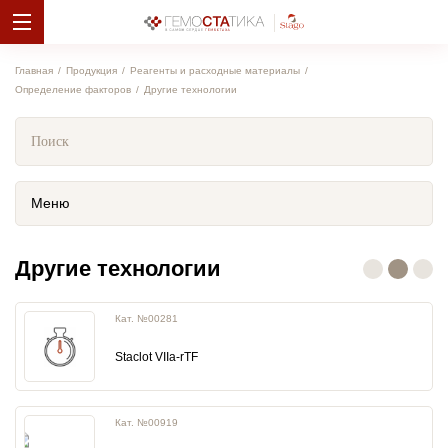
Главная
Продукция
Реагенты и расходные материалы
Определение факторов
Другие технологии
Меню
Другие технологии
Кат. №00281
Staclot VIIa-rTF
Кат. №00919