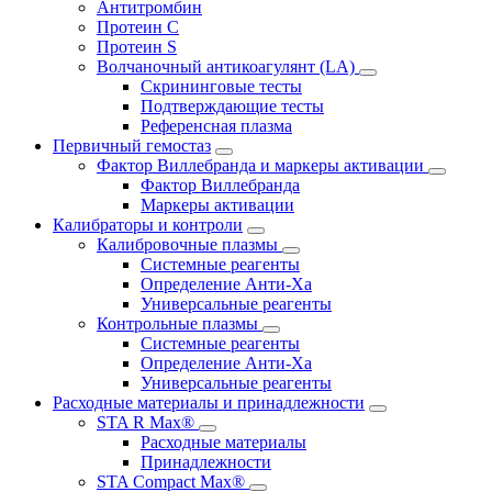
Антитромбин
Протеин С
Протеин S
Волчаночный антикоагулянт (LA)
Скрининговые тесты
Подтверждающие тесты
Референсная плазма
Первичный гемостаз
Фактор Виллебранда и маркеры активации
Фактор Виллебранда
Маркеры активации
Калибраторы и контроли
Калибровочные плазмы
Системные реагенты
Определение Анти-Ха
Универсальные реагенты
Контрольные плазмы
Системные реагенты
Определение Анти-Ха
Универсальные реагенты
Расходные материалы и принадлежности
STA R Max®
Расходные материалы
Принадлежности
STA Compact Max®