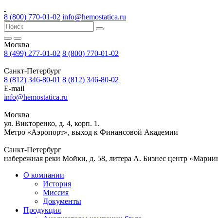
8 (800) 770-01-02
info@hemostatica.ru
Москва
8 (499) 277-01-02
8 (800) 770-01-02
Санкт-Петербург
8 (812) 346-80-01
8 (812) 346-80-02
E-mail
info@hemostatica.ru
Москва
ул. Викторенко, д. 4, корп. 1.
Метро «Аэропорт», выход к Финансовой Академии
Санкт-Петербург
набережная реки Мойки, д. 58, литера А. Бизнес центр «Марии
О компании
История
Миссия
Документы
Продукция