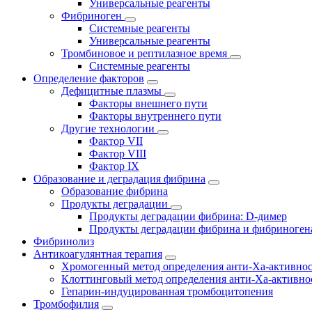
Универсальные реагенты
Фибриноген
Системные реагенты
Универсальные реагенты
Тромбиновое и рептилазное время
Системные реагенты
Определение факторов
Дефицитные плазмы
Факторы внешнего пути
Факторы внутреннего пути
Другие технологии
Фактор VII
Фактор VIII
Фактор IX
Образование и деградация фибрина
Образование фибрина
Продукты деградации
Продукты деградации фибрина: D-димер
Продукты деградации фибрина и фибриноген
Фибринолиз
Антикоагулянтная терапия
Хромогенный метод определения анти-Ха-активно
Клоттинговый метод определения анти-Ха-активно
Гепарин-индуцированная тромбоцитопения
Тромбофилия