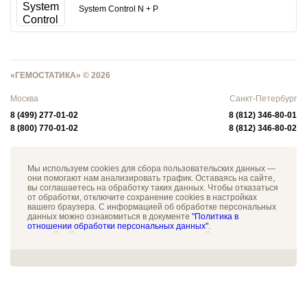
System Control N + P
«ГЕМОСТАТИКА» © 2026
Москва
Санкт-Петербург
8 (499) 277-01-02
8 (812) 346-80-01
8 (800) 770-01-02
8 (812) 346-80-02
Мы используем cookies для сбора пользовательских данных —
они помогают нам анализировать трафик. Оставаясь на сайте,
вы соглашаетесь на обработку таких данных. Чтобы отказаться
от обработки, отключите сохранение cookies в настройках
вашего браузера. С информацией об обработке персональных
данных можно ознакомиться в документе
"Политика в
отношении обработки персональных данных"
.
Данный сайт не является средством массовой информации
(СМИ). Информация на настоящем сайте носит справочный
характер. Ничто на данном сайте не может рассматриваться
как оферта или приглашение делать оферты. Сведения о
технических характеристиках товаров, свойствах работ и услуг
получены владельцем сайта из открытых источников и
каталогов на момент размещения такой информации и
являются приблизительными, производители имеют право