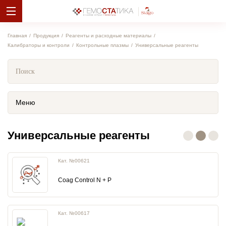
Главная
Продукция
Реагенты и расходные материалы
Калибраторы и контроли
Контрольные плазмы
Универсальные реагенты
Меню
Универсальные реагенты
Кат. №00621
Coag Control N + P
Кат. №00617