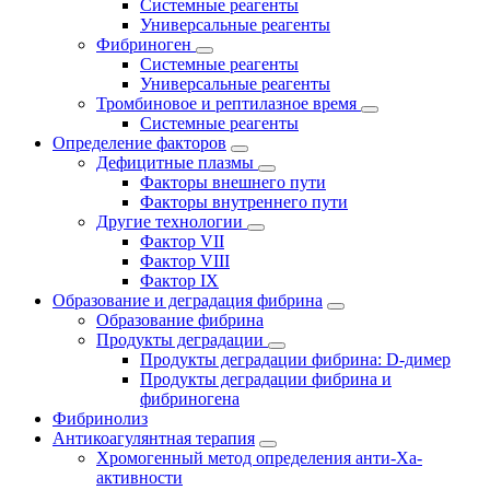
Системные реагенты
Универсальные реагенты
Фибриноген
Системные реагенты
Универсальные реагенты
Тромбиновое и рептилазное время
Системные реагенты
Определение факторов
Дефицитные плазмы
Факторы внешнего пути
Факторы внутреннего пути
Другие технологии
Фактор VII
Фактор VIII
Фактор IX
Образование и деградация фибрина
Образование фибрина
Продукты деградации
Продукты деградации фибрина: D-димер
Продукты деградации фибрина и
фибриногена
Фибринолиз
Антикоагулянтная терапия
Хромогенный метод определения анти-Ха-
активности