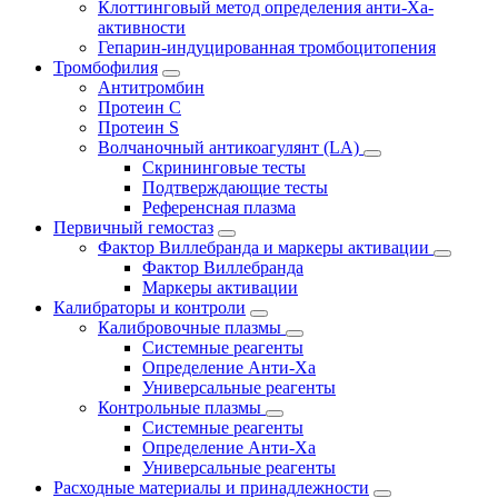
Клоттинговый метод определения анти-Ха-
активности
Гепарин-индуцированная тромбоцитопения
Тромбофилия
Антитромбин
Протеин С
Протеин S
Волчаночный антикоагулянт (LA)
Скрининговые тесты
Подтверждающие тесты
Референсная плазма
Первичный гемостаз
Фактор Виллебранда и маркеры активации
Фактор Виллебранда
Маркеры активации
Калибраторы и контроли
Калибровочные плазмы
Системные реагенты
Определение Анти-Ха
Универсальные реагенты
Контрольные плазмы
Системные реагенты
Определение Анти-Ха
Универсальные реагенты
Расходные материалы и принадлежности