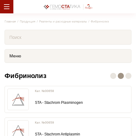
Главная
Продукция
Реагенты и расходные материалы
Фибринолиз
Меню
Фибринолиз
Кат. №00658
STA - Stachrom Plasminogen
Кат. №00659
STA - Stachrom Antiplasmin