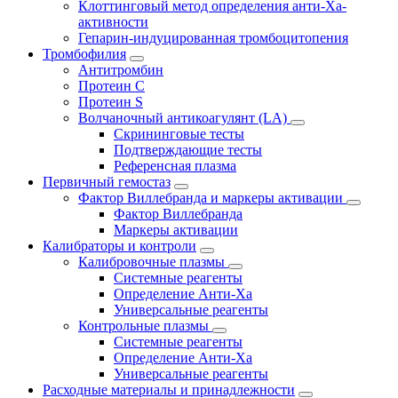
Клоттинговый метод определения анти-Ха-
активности
Гепарин-индуцированная тромбоцитопения
Тромбофилия
Антитромбин
Протеин С
Протеин S
Волчаночный антикоагулянт (LA)
Скрининговые тесты
Подтверждающие тесты
Референсная плазма
Первичный гемостаз
Фактор Виллебранда и маркеры активации
Фактор Виллебранда
Маркеры активации
Калибраторы и контроли
Калибровочные плазмы
Системные реагенты
Определение Анти-Ха
Универсальные реагенты
Контрольные плазмы
Системные реагенты
Определение Анти-Ха
Универсальные реагенты
Расходные материалы и принадлежности