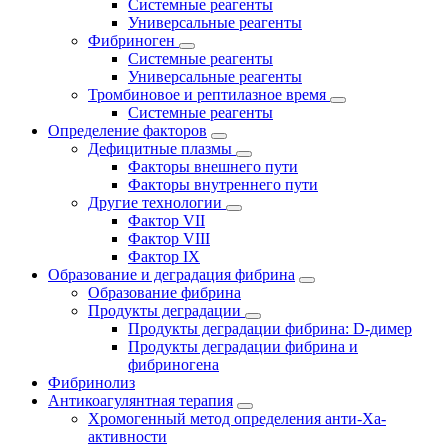
Системные реагенты
Универсальные реагенты
Фибриноген
Системные реагенты
Универсальные реагенты
Тромбиновое и рептилазное время
Системные реагенты
Определение факторов
Дефицитные плазмы
Факторы внешнего пути
Факторы внутреннего пути
Другие технологии
Фактор VII
Фактор VIII
Фактор IX
Образование и деградация фибрина
Образование фибрина
Продукты деградации
Продукты деградации фибрина: D-димер
Продукты деградации фибрина и
фибриногена
Фибринолиз
Антикоагулянтная терапия
Хромогенный метод определения анти-Ха-
активности