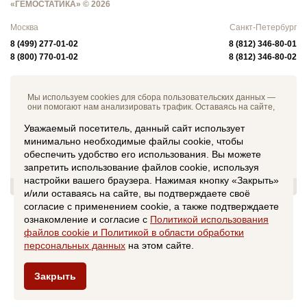
«ГЕМОСТАТИКА» © 2026
Москва
Санкт-Петербург
8 (499) 277-01-02
8 (812) 346-80-01
8 (800) 770-01-02
8 (812) 346-80-02
Мы используем cookies для сбора пользовательских данных —
они помогают нам анализировать трафик. Оставаясь на сайте,
вы соглашаетесь на обработку таких данных. Чтобы отказаться
от обработки, отключите сохранение cookies в настройках
Уважаемый посетитель, данный сайт использует
вашего браузера. С информацией об обработке персональных
минимально необходимые файлы cookie, чтобы
данных можно ознакомиться в документе
"Политика в
обеспечить удобство его использования. Вы можете
отношении обработки персональных данных"
.
Данный сайт не является средством массовой информации
запретить использование файлов cookie, используя
(СМИ). Информация на настоящем сайте носит справочный
настройки вашего браузера. Нажимая кнопку «Закрыть»
характер. Ничто на данном сайте не может рассматриваться
и/или оставаясь на сайте, вы подтверждаете своё
как оферта или приглашение делать оферты. Сведения о
технических характеристиках товаров, свойствах работ и услуг
согласие с применением cookie, а также подтверждаете
получены владельцем сайта из открытых источников и
ознакомление и согласие с
Политикой использования
каталогов на момент размещения такой информации и
файлов сookie и Политикой в области обработки
являются приблизительными, производители имеют право
менять их без уведомления владельца данного сайта, а
персональных данных
на этом сайте.
владелец данного сайта не гарантирует обновление такой
информации. Для получения более подробной информации,
пожалуйста, обращайтесь к сотрудникам компании.
Закрыть