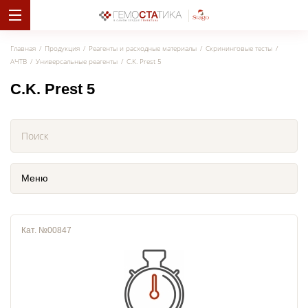
Главная
Продукция
Реагенты и расходные материалы
Скрининговые тесты
АЧТВ
Универсальные реагенты
C.K. Prest 5
C.K. Prest 5
Меню
Кат. №00847