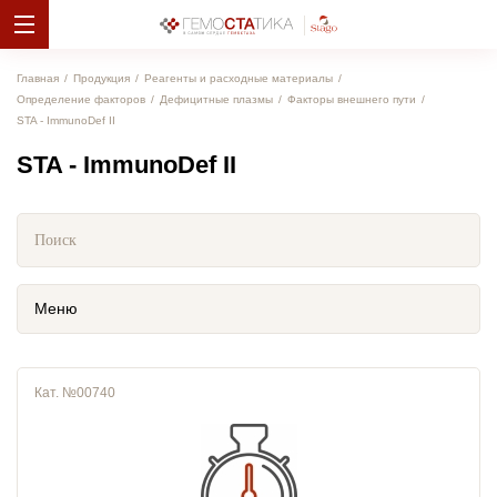
Главная
Продукция
Реагенты и расходные материалы
Определение факторов
Дефицитные плазмы
Факторы внешнего пути
STA - ImmunoDef II
STA - ImmunoDef II
Меню
Кат. №00740