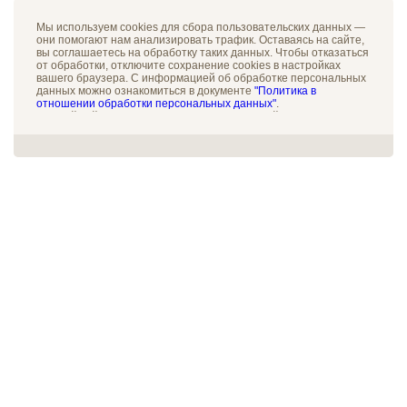
Мы используем cookies для сбора пользовательских данных —
они помогают нам анализировать трафик. Оставаясь на сайте,
вы соглашаетесь на обработку таких данных. Чтобы отказаться
от обработки, отключите сохранение cookies в настройках
вашего браузера. С информацией об обработке персональных
данных можно ознакомиться в документе
"Политика в
отношении обработки персональных данных"
.
Данный сайт не является средством массовой информации
(СМИ). Информация на настоящем сайте носит справочный
характер. Ничто на данном сайте не может рассматриваться
как оферта или приглашение делать оферты. Сведения о
технических характеристиках товаров, свойствах работ и услуг
получены владельцем сайта из открытых источников и
каталогов на момент размещения такой информации и
являются приблизительными, производители имеют право
менять их без уведомления владельца данного сайта, а
владелец данного сайта не гарантирует обновление такой
информации. Для получения более подробной информации,
пожалуйста, обращайтесь к сотрудникам компании.